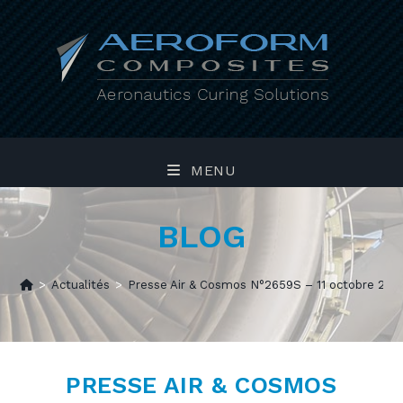
Skip
to
content
MENU
BLOG
>
Actualités
>
Presse Air & Cosmos N°2659S – 11 octobre 201
PRESSE AIR & COSMOS