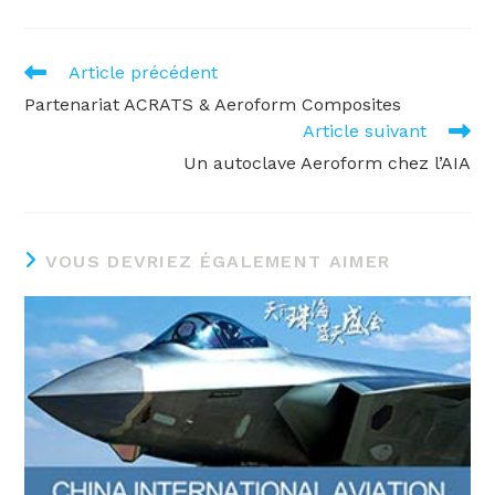
READ
Article précédent
MORE
Partenariat ACRATS & Aeroform Composites
ARTICLES
Article suivant
Un autoclave Aeroform chez l’AIA
VOUS DEVRIEZ ÉGALEMENT AIMER