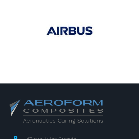
47 rue Jules Guesde